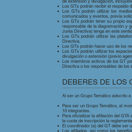
de extensión y divulgación, incluyen
Los GTs podrán recibir el respaldo 
Los GTs podrán utilizar los medio
comunicados y eventos, previa solici
Los GTs podrán tener su propio es
responsable de la diagramación y 
Junta Directiva) tenga en este sentid
Los GTs podrán utilizar las plataf
Directiva.
Los GTs podrán hacer uso de los recu
Los GTs podrán utilizar los espacio
divulgación o extensión (previo age
Los miembros activos de los GT podr
Directiva o los responsables de los 
DEBERES DE LOS
Al ser un Grupo Temático adscrito 
Para ser un Grupo Temático, al m
10 integrantes.
Para oficializar la afiliación del 
la cuota de inscripción la reglament
El coordinador (a) del GT debe ser u
Los afiliados, así como los benefi