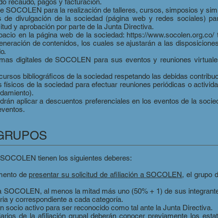
do recaudo, pagos y facturación.
de SOCOLEN para la realización de talleres, cursos, simposios y simi
s de divulgación de la sociedad (página web y redes sociales) pa
tud y aprobación por parte de la Junta Directiva.
pacio en la página web de la sociedad:
https://www.socolen.org.co/
t
generación de contenidos, los cuales se ajustarán a las disposici
o.
ormas digitales de SOCOLEN para sus eventos y reuniones virtuale
rsos bibliográficos de la sociedad respetando las debidas contribuci
s físicos de la sociedad para efectuar reuniones periódicas o activi
ndamiento).
án aplicar a descuentos preferenciales en los eventos de la socied
eventos.
 GRUPOS
a SOCOLEN tienen los siguientes deberes:
omento de
presentar su solicitud de afiliación a SOCOLEN
, el grupo 
GTA a SOCOLEN, al menos la mitad más uno (50% + 1) de sus integrant
aria y correspondiente a cada categoría.
n socio activo para ser reconocido como tal ante la Junta Directiva.
ciarios de la afiliación grupal deberán conocer previamente los 