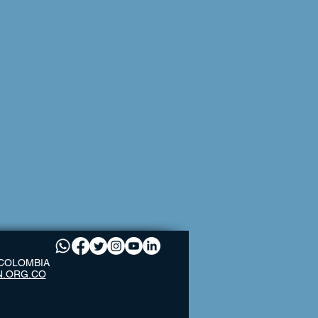
– COLOMBIA
N.ORG.CO