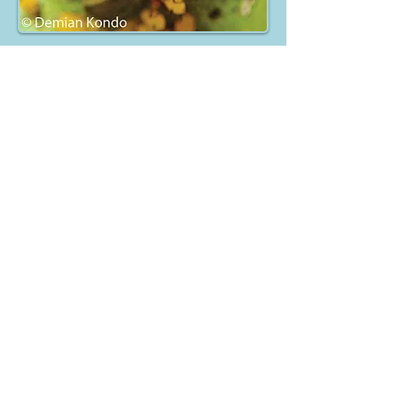
INSTITUCIONAL
Si eres parte de una institución con mas
de 6 personas interesadas en hacer parte
de SOCOLEN, esta es tu opción. Disfruta
de todos los beneficios de ser parte de
SOCOLEN. Los socios institucionales
tienen el beneficio de enviar un
representante al congreso anual de
SOCOLEN libre de costo. Si tu institución
esta intesada en afiliarse escribenos a
oficina@socolen.org.co
BENEFACTORES
Son miembros benefactores aquellas
personas (naturales o jurídicas) que por
sus contribuciones a la sociedad, la sean
designado por la Junta Directiva. Los
benefactores tienen el beneficio de enviar
un representante al congreso anual de
SOCOLEN libre de costo.