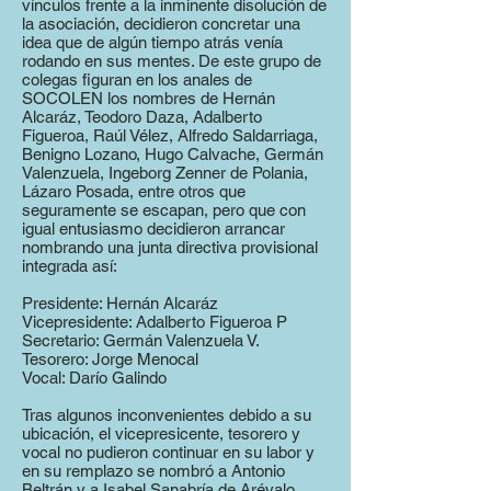
vínculos frente a la inminente disolución de
la asociación, decidieron concretar una
idea que de algún tiempo atrás venía
rodando en sus mentes. De este grupo de
colegas figuran en los anales de
SOCOLEN los nombres de Hernán
Alcaráz, Teodoro Daza, Adalberto
Figueroa, Raúl Vélez, Alfredo Saldarriaga,
Benigno Lozano, Hugo Calvache, Germán
Valenzuela, Ingeborg Zenner de Polania,
Lázaro Posada, entre otros que
seguramente se escapan, pero que con
igual entusiasmo decidieron arrancar
nombrando una junta directiva provisional
integrada así:
Presidente: Hernán Alcaráz
Vicepresidente: Adalberto Figueroa P
Secretario: Germán Valenzuela V.
Tesorero: Jorge Menocal
Vocal: Darío Galindo
Tras algunos inconvenientes debido a su
ubicación, el vicepresicente, tesorero y
vocal no pudieron continuar en su labor y
en su remplazo se nombró a Antonio
Beltrán y a Isabel Sanabría de Arévalo,