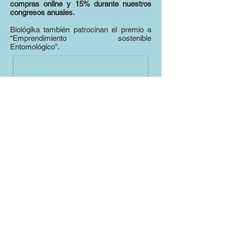
compras online y 15% durante nuestros
congresos anuales.
Biológika también patrocinan el premio a
“Emprendimiento sostenible
Entomológico”.
SOCIEDAD COLOMBIANA DE ENTOMOLOGIA
TRANSVERSAL 24 # 54-31, OFICINA 505
EDIFICIO VOLTERRA • BOGOTÁ, D.C. –