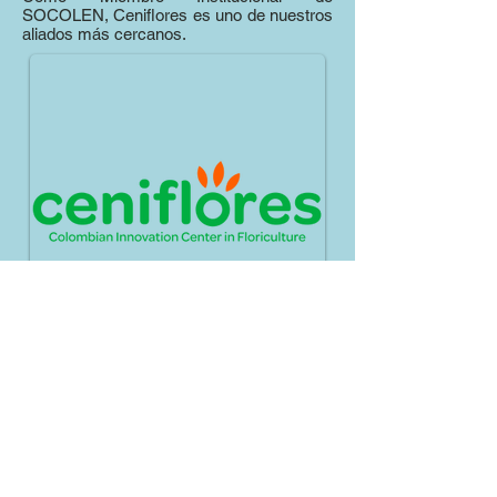
SOCOLEN, Ceniflores es uno de nuestros
aliados más cercanos.
SOCIEDAD COLOMBIANA DE ENTOMOLOGIA
TRANSVERSAL 24 # 54-31, OFICINA 505
EDIFICIO VOLTERRA • BOGOTÁ, D.C. –
COLOMBIA
TELÉFONO Y FAX:
(57- 601) 3472320
,
3105094540
- EMAIL:
OFICINA@SOCOLEN.ORG.CO
HORARIO DE ATENCIÓN: LUNES A VIERNES DE