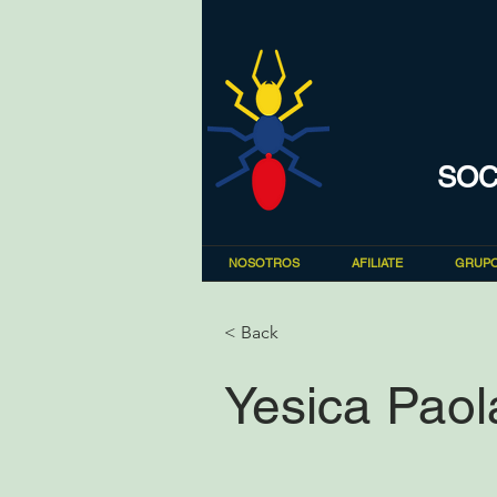
SOC
NOSOTROS
AFILIATE
GRUPO
< Back
Yesica Paol