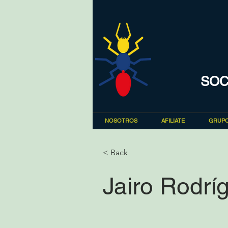
SOC
NOSOTROS
AFILIATE
GRUPO
< Back
Jairo Rodrí