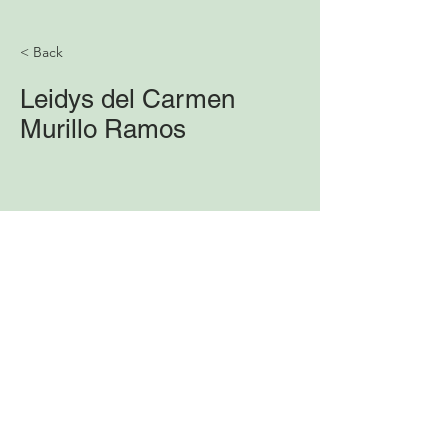
< Back
Leidys del Carmen
Murillo Ramos
leidys.murillo@unisucre.edu.co
SOCIEDAD COLOMBIANA DE ENTOMOLOGIA
TRANSVERSAL 24 # 54-31, OFICINA 505
EDIFICIO VOLTERRA • BOGOTÁ, D.C. –
COLOMBIA
TELÉFONO Y FAX:
(57- 601) 3472320
,
3105094540
- EMAIL:
OFICINA@SOCOLEN.ORG.CO
HORARIO DE ATENCIÓN: LUNES A VIERNES DE
8 A.M. A 12 P.M.
© Sociedad Colombiana de Entomología, 2021